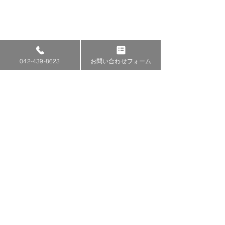
042-439-8623
お問い合わせフォーム
★7月の講習の受付終了で
す★
コースのお申し込み・お問合せはこちら
追加で開催予定の7月20・
042-439-8623
TEL.
21・22日の講習の受付は終了
受付時間
9：00〜17：00
となりました。 8月の講習
★7月追加講習
は、後程ご案内いたします。
多くのご応募、ありがとうご
★
TACA 東京エアコンクリーニングアカデミー
ざいました。
東京都東久留米市上の原１丁目3-47 ア
クロスプラザ東久留米Ａ街C-101